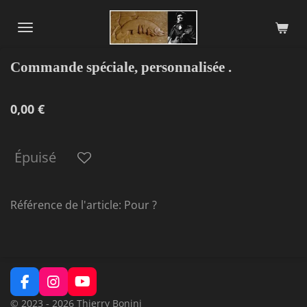
Passer
au
contenu
Commande spéciale, personnalisée .
principal
0,00 €
Épuisé
Référence de l'article:
Pour ?
F
I
Y
a
n
o
© 2023 - 2026 Thierry Bonini