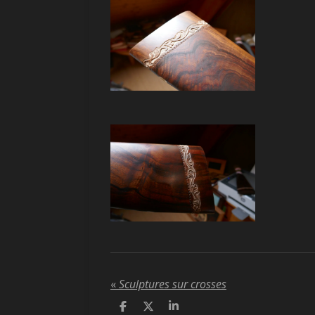
«
Sculptures sur crosses
P
P
P